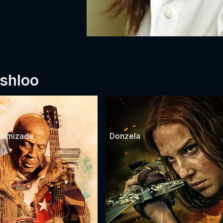
shloo
 Amizade
Donzela