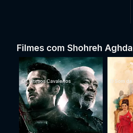
Filmes com Shohreh Aghda
Os Últimos Cavaleiros
O Som da