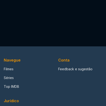
Navegue
Conta
Filmes
Feedback e sugestão
Séries
Top IMDB
Jurídico