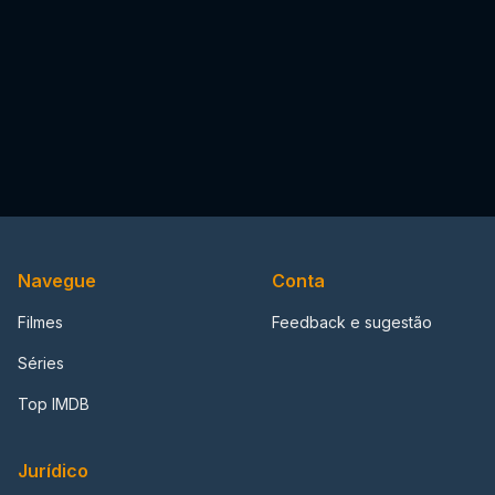
Navegue
Conta
Filmes
Feedback e sugestão
Séries
Top IMDB
Jurídico