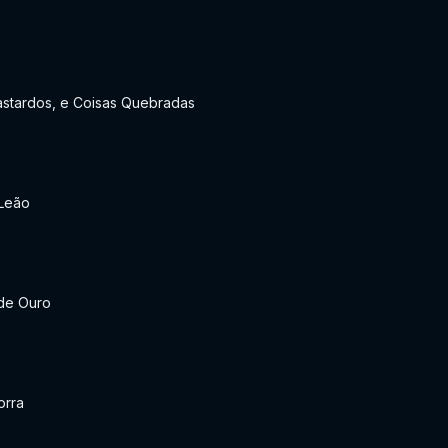
Bastardos, e Coisas Quebradas
 Leão
de Ouro
orra