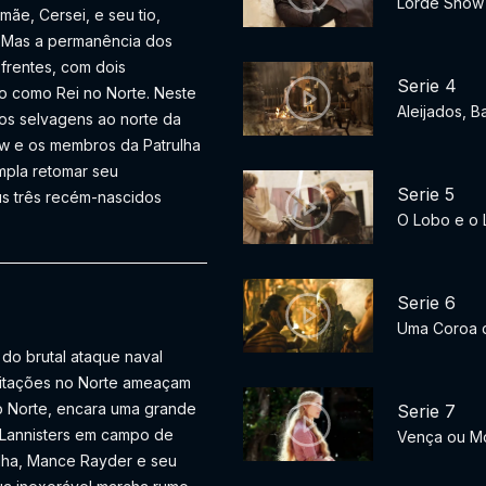
Lorde Snow
ãe, Cersei, e seu tio,
i. Mas a permanência dos
frentes, com dois
Serie 4
o como Rei no Norte. Neste
Aleijados, 
 os selvagens ao norte da
w e os membros da Patrulha
mpla retomar seu
Serie 5
s três recém-nascidos
O Lobo e o
Serie 6
Uma Coroa 
do brutal ataque naval
gitações no Norte ameaçam
 do Norte, encara uma grande
Serie 7
 Lannisters em campo de
Vença ou M
lha, Mance Rayder e seu