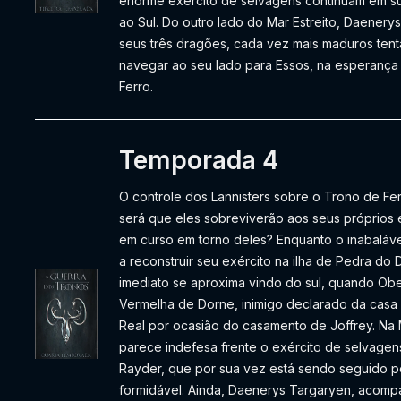
enorme exército de selvagens continuam em s
ao Sul. Do outro lado do Mar Estreito, Daener
seus três dragões, cada vez mais maduros tent
navegar ao seu lado para Essos, na esperança
Ferro.
Temporada 4
O controle dos Lannisters sobre o Trono de Fe
será que eles sobreviverão aos seus próprio
em curso em torno deles? Enquanto o inabaláve
a reconstruir seu exército na ilha de Pedra do
imediato se aproxima vindo do sul, quando Ober
Vermelha de Dorne, inimigo declarado da casa 
Real por ocasião do casamento de Joffrey. Na M
parece indefesa frente o exército de selvag
Rayder, que por sua vez está sendo seguido po
formidável. Ainda, Daenerys Targaryen, acomp