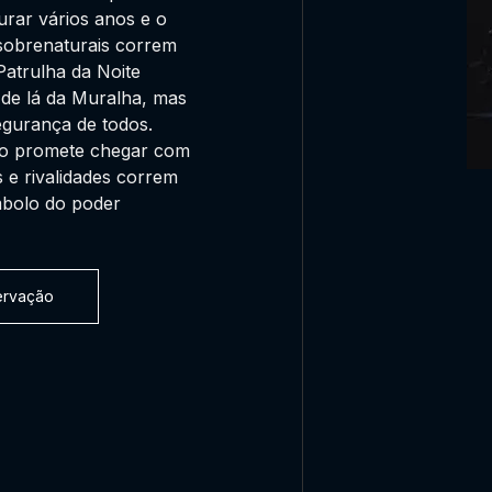
rar vários anos e o
 sobrenaturais correm
Patrulha da Noite
 de lá da Muralha, mas
egurança de todos.
so promete chegar com
 e rivalidades correm
ímbolo do poder
servação