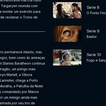
ua inexorável marcha rumo
ys Targaryen reunida com
Serie 8
a montar um exército para
O Ponto Fina
 de reclamar o Trono de
Serie 9
Baelor
rro permanece intacto, mas
Serie 10
s egos, bem como às ameaças
Fogo e San
l Stannis Baratheon continua
 Dragão, um perigo mais
yn Martell, a Víbora
Lannister, chega a Porto
uralha, a Patrulha da Noite
ens comandado por Mance
r um inimigo ainda mais
anhada por seu trio de