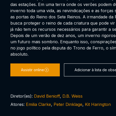
das estações. Em uma terra onde os verões podem du
inverno toda uma vida, as reivindicações e as forças
as portas do Reino dos Sete Reinos. A irmandade da 
busca proteger o reino de cada criatura que pode vir
já não tem os recursos necessários para garantir a s
Depois de um verão de dez anos, um inverno rigoro
um futuro mais sombrio. Enquanto isso, conspirações
no jogo político pela disputa do Trono de Ferro, o s
absoluto.
Assistir online
Adicionar à lista de ob
Diretor(es):
David Benioff
,
D.B. Weiss
Atores:
Emilia Clarke
,
Peter Dinklage
,
Kit Harington