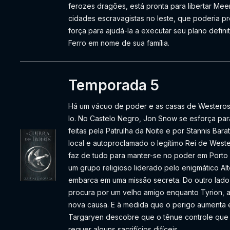
ferozes dragões, está pronta para libertar Mee
cidades escravagistas no leste, que poderia 
força para ajudá-la a executar seu plano defin
Ferro em nome de sua família.
Temporada 5
Há um vácuo de poder e as casas de Westeros
lo. No Castelo Negro, Jon Snow se esforça par
feitas pela Patrulha da Noite e por Stannis Ba
local e autoproclamado o legítimo Rei de Weste
faz de tudo para manter-se no poder em Porto 
um grupo religioso liderado pelo enigmático Al
embarca em uma missão secreta. Do outro lado 
procura por um velho amigo enquanto Tyrion, a
nova causa. E à medida que o perigo aumenta
Targaryen descobre que o tênue controle que 
requer alguns sacrifícios difíceis.