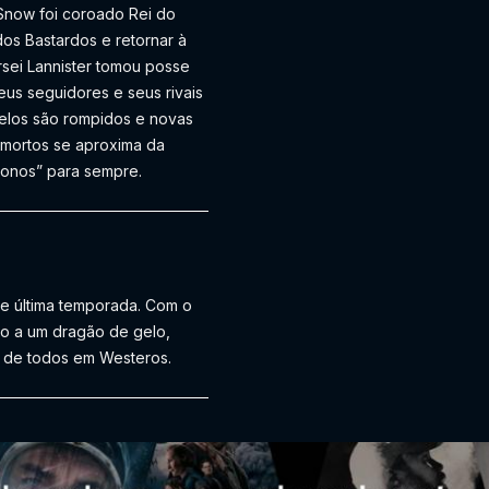
 Snow foi coroado Rei do
os Bastardos e retornar à
rsei Lannister tomou posse
eus seguidores e seus rivais
 elos são rompidos e novas
 mortos se aproxima da
ronos” para sempre.
 e última temporada. Com o
to a um dragão de gelo,
o de todos em Westeros.