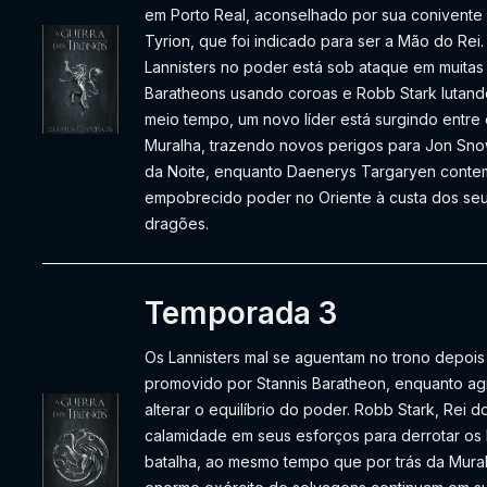
em Porto Real, aconselhado por sua conivente m
Tyrion, que foi indicado para ser a Mão do Re
Lannisters no poder está sob ataque em muitas 
Baratheons usando coroas e Robb Stark lutand
meio tempo, um novo líder está surgindo entre
Muralha, trazendo novos perigos para Jon Sno
da Noite, enquanto Daenerys Targaryen conte
empobrecido poder no Oriente à custa dos seu
dragões.
Temporada 3
Os Lannisters mal se aguentam no trono depois 
promovido por Stannis Baratheon, enquanto a
alterar o equilíbrio do poder. Robb Stark, Rei
calamidade em seus esforços para derrotar os
batalha, ao mesmo tempo que por trás da Mura