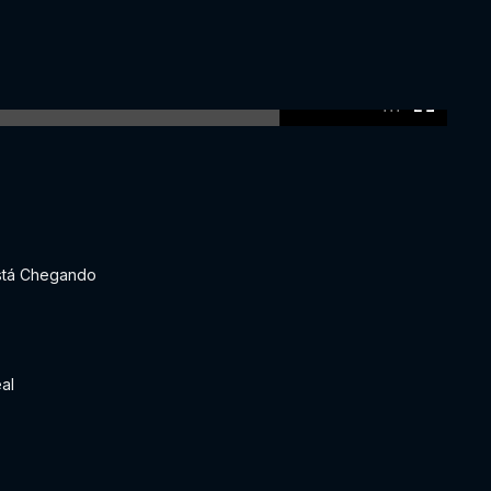
0:00:00 /
0:00:00
stá Chegando
al