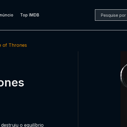
núncio
Top IMDB
 of Thrones
rones
estruiu o equilíbrio