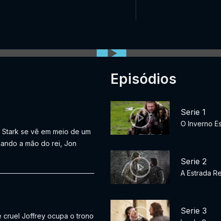
Episódios
Serie 1
O Inverno E
d Stark se vê em meio de um
uando a mão do rei, Jon
Serie 2
A Estrada Re
Serie 3
 cruel Joffrey ocupa o trono