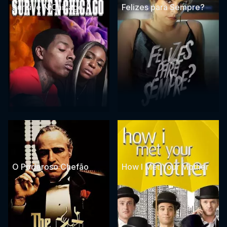
Survive N Chicago
Felizes para Sempre?
O Poderoso Chefão
How I Met Your Mother