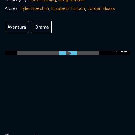
Atores:
Tyler Hoechlin
,
Elizabeth Tulloch
,
Jordan Elsass
Aventura
Drama
0:00:00 /
0:00:00