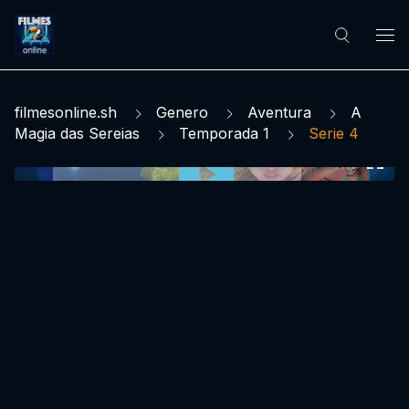
filmesonline.sh
Genero
Aventura
A
Magia das Sereias
Temporada 1
Serie 4
0:00:00 /
0:00:00