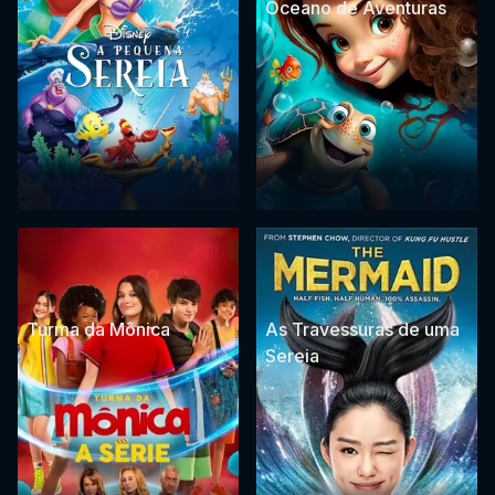
Oceano de Aventuras
Turma da Mônica
As Travessuras de uma
Sereia