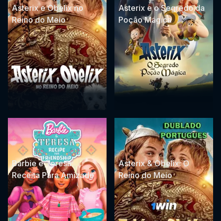
Asterix e Obelix no
Asterix e o Segredo da
Reino do Meio
Poção Mágica
Barbie e Teresa:
Asterix & Obelix: O
Receita Para Amizade
Reino do Meio