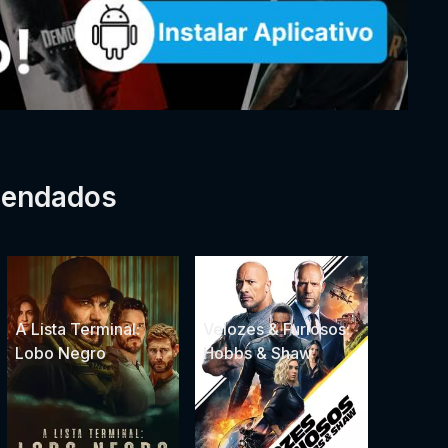
mendados
A Lista Terminal:
Velozes & Furiosos:
Lobo Negro
Hobbs & Shaw