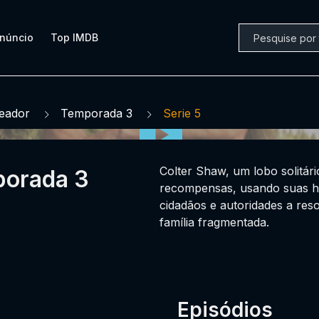
núncio
Top IMDB
eador
Temporada 3
Serie 5
Colter Shaw, um lobo solitár
porada 3
recompensas, usando suas ha
cidadãos e autoridades a reso
família fragmentada.
Episódios