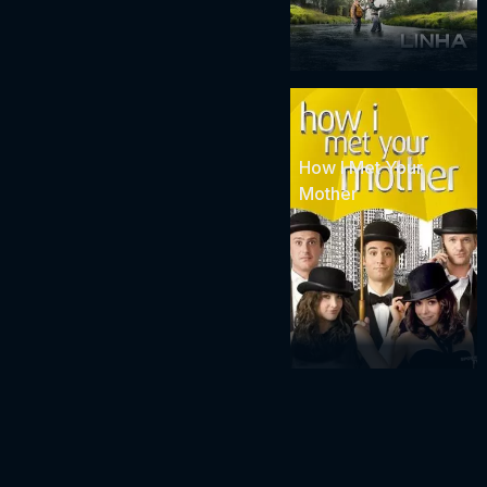
How I Met Your
Mother