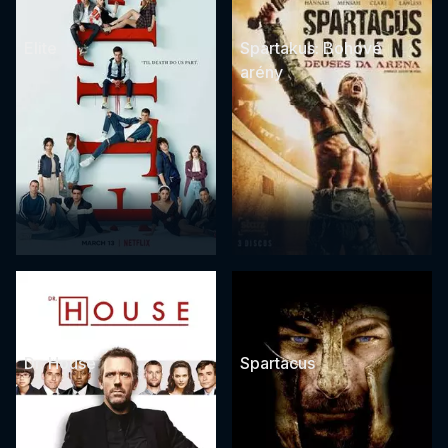
Elite
Spartakus: Bohové
arény
Dr. House
Spartacus