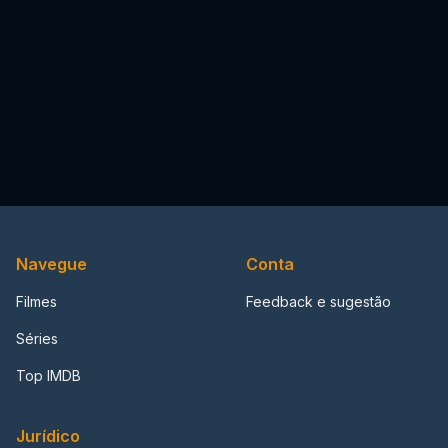
Navegue
Conta
Filmes
Feedback e sugestão
Séries
Top IMDB
Jurídico