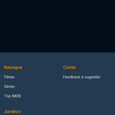
Navegue
Conta
Filmes
Feedback e sugestão
Séries
Top IMDB
Jurídico