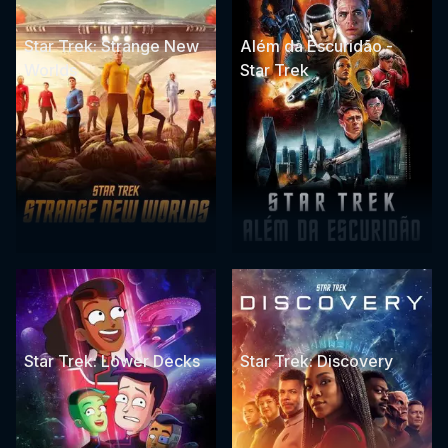
Star Trek: Strange New
Além da Escuridão -
Worlds
Star Trek
Star Trek: Lower Decks
Star Trek: Discovery