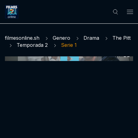
filmesonline.sh
Genero
Drama
The Pitt
Temporada 2
Serie 1
0:00:00 /
0:00:00