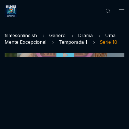
filmesonline.sh
Genero
Drama
Uma
Mente Excepcional
Temporada 1
Serie 10
0:00:00 /
0:00:00