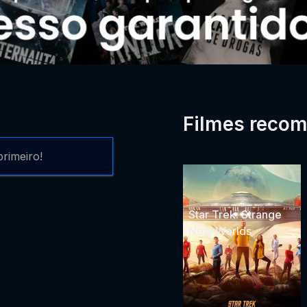
Filmes reco
rimeiro!
Star Trek: Strange
New Worlds