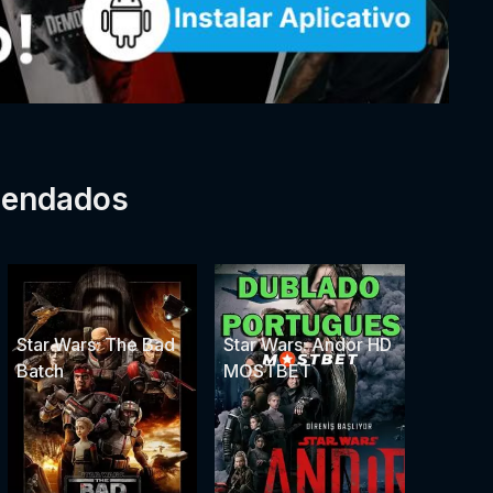
mendados
Star Wars: The Bad
Star Wars: Andor HD
Batch
MOSTBET