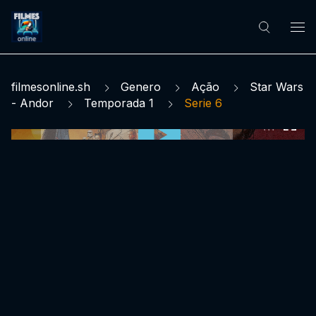
filmesonline.sh
Genero
Ação
Star Wars
- Andor
Temporada 1
Serie 6
0:00:00 /
0:00:00