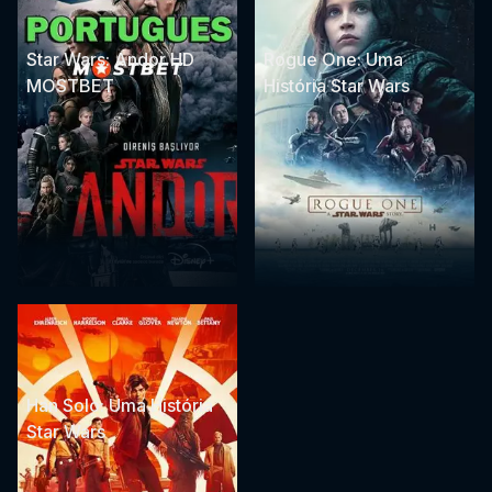
Star Wars: Andor HD
Rogue One: Uma
MOSTBET
História Star Wars
Han Solo: Uma História
Star Wars