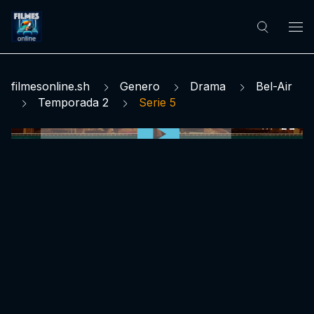
filmesonline.sh
Genero
Drama
Bel-Air
Temporada 2
Serie 5
0:00:00 /
0:00:00