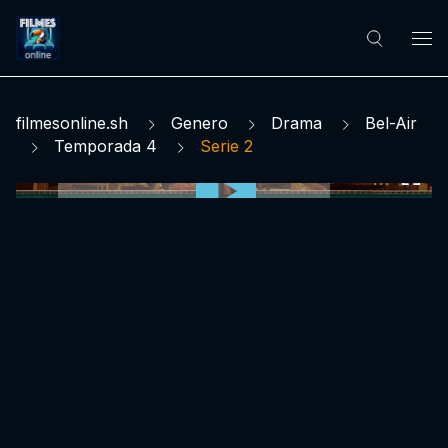
filmesonline.sh
Genero
Drama
Bel-Air
Temporada 4
Serie 2
0:00:00 /
0:00:00