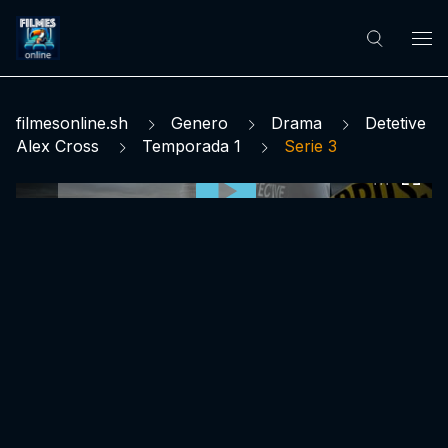
filmesonline.sh
Genero
Drama
Detetive
Alex Cross
Temporada 1
Serie 3
0:00:00 /
0:00:00