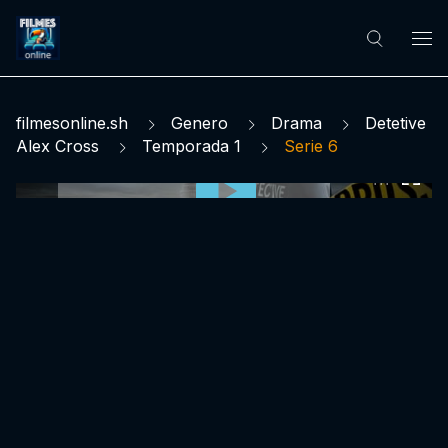
filmesonline.sh
Genero
Drama
Detetive
Alex Cross
Temporada 1
Serie 6
0:00:00 /
0:00:00