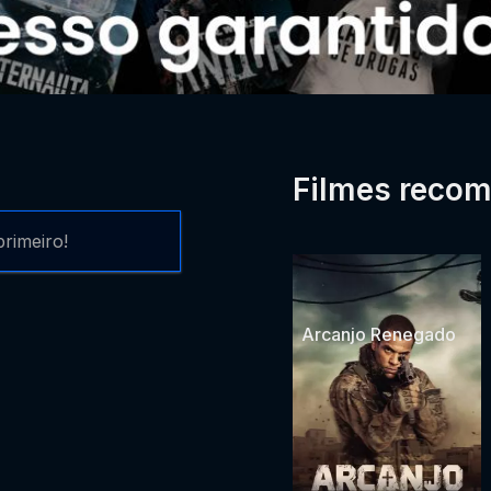
Filmes reco
rimeiro!
Arcanjo Renegado