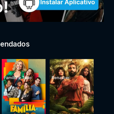
mendados
Família é Tudo
Renascer