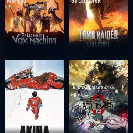
Machina
de Lara Croft
Akira
Jujutsu Kaisen 0: O
Filme