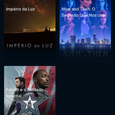
Império da Luz
Now and Then: O
Segredo Que Nos Une
Falcão e o Soldado
Invernal