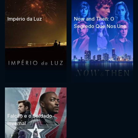
Império da Luz
Now and Then: O
Segredo Que Nos Une
Falcão e o Soldado
Invernal