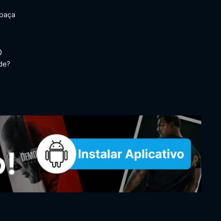
paça
0
de?