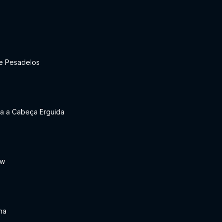
e Pesadelos
a a Cabeça Erguida
aw
ha