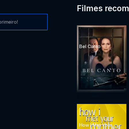
Filmes reco
rimeiro!
Bel Canto
How I Met Your