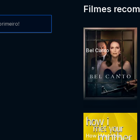
Filmes reco
rimeiro!
Bel Canto
How I Met Your