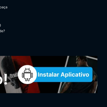
paça
0
de?