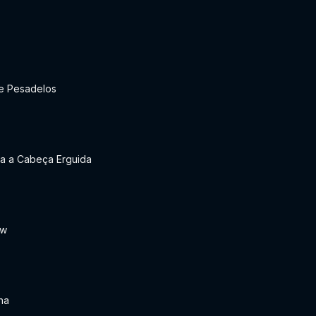
e Pesadelos
a a Cabeça Erguida
aw
ha