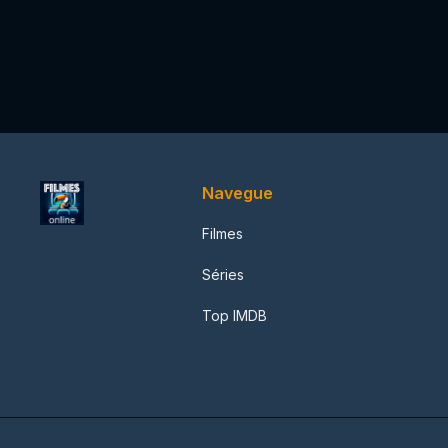
Navegue
Filmes
Séries
Top IMDB