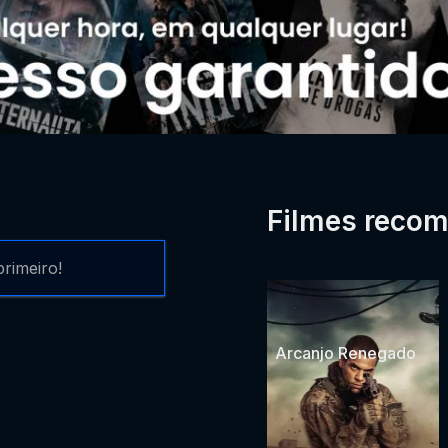
Filmes reco
rimeiro!
Arcanjo Renegado