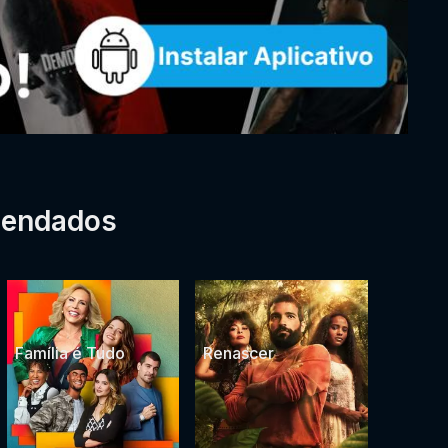
mendados
Família é Tudo
Renascer