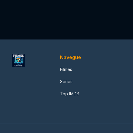
Navegue
Filmes
Séries
Top IMDB