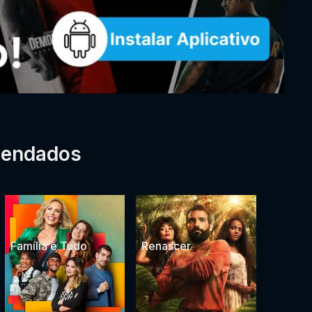
mendados
Família é Tudo
Renascer