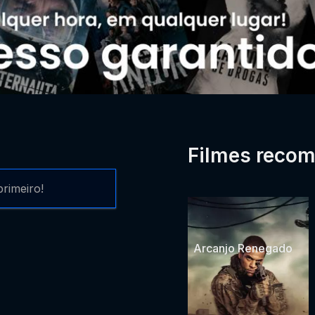
Filmes reco
rimeiro!
Arcanjo Renegado