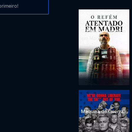
rimeiro!
O Refém - Atentado
em Madri
Máquina de Guerra