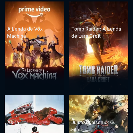
A Lenda de Vox
Tomb Raider: A Lenda
Machina
de Lara Croft
Akira
Jujutsu Kaisen 0: O
Filme