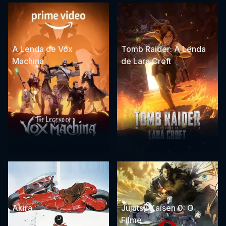
A Lenda de Vox
Tomb Raider: A Lenda
Machina
de Lara Croft
Akira
Jujutsu Kaisen 0: O
Filme